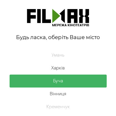
Вінниця
Софіївська Борщагівка
Кременчук
Павлоград
Афіша Filmax
Будь ласка, оберіть Ваше місто
Зараз у кіно
Софіївська Борщагівка
Умань
08 серпня
,
субота
Харків
ПРЕМЬЕРА
Буча
Вінниця
Кременчук
Щенячий патруль: Динофільм